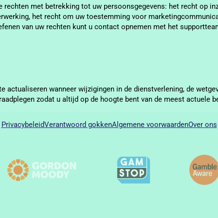
rechten met betrekking tot uw persoonsgegevens: het recht op inzag
erwerking, het recht om uw toestemming voor marketingcommunicatie
oefenen van uw rechten kunt u contact opnemen met het supportteam 
te actualiseren wanneer wijzigingen in de dienstverlening, de wetgev
 raadplegen zodat u altijd op de hoogte bent van de meest actuele b
Privacybeleid
Verantwoord gokken
Algemene voorwaarden
Over ons