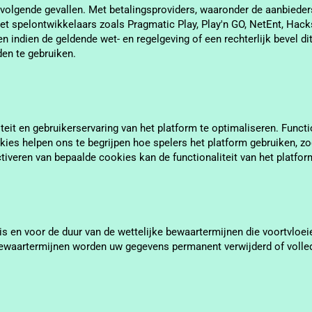
volgende gevallen. Met betalingsproviders, waaronder de aanbieder
 Met spelontwikkelaars zoals Pragmatic Play, Play'n GO, NetEnt, Ha
n indien de geldende wet- en regelgeving of een rechterlijk bevel dit
den te gebruiken.
it en gebruikerservaring van het platform te optimaliseren. Functi
ies helpen ons te begrijpen hoe spelers het platform gebruiken, zo
iveren van bepaalde cookies kan de functionaliteit van het platfor
n voor de duur van de wettelijke bewaartermijnen die voortvloeien
e bewaartermijnen worden uw gegevens permanent verwijderd of voll