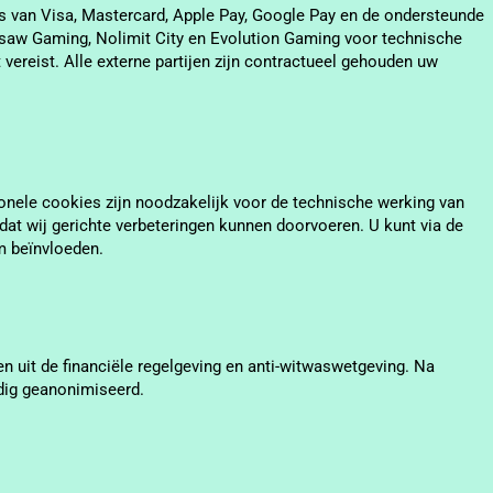
s van Visa, Mastercard, Apple Pay, Google Pay en de ondersteunde
cksaw Gaming, Nolimit City en Evolution Gaming voor technische
 vereist. Alle externe partijen zijn contractueel gehouden uw
onele cookies zijn noodzakelijk voor de technische werking van
dat wij gerichte verbeteringen kunnen doorvoeren. U kunt via de
m beïnvloeden.
 uit de financiële regelgeving en anti-witwaswetgeving. Na
edig geanonimiseerd.