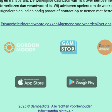
en transparant. De wekelijkse cashback van 10% over nettoverlies
r te verliezen dan verantwoord is. Wij adviseren spelers om de wee
signaleren en indien nodig proactief contact op te nemen met betr
Privacybeleid
Verantwoord gokken
Algemene voorwaarden
Over ons
2026 © SambaSlots. Alle rechten voorbehouden.
info@samba-slots24.nl