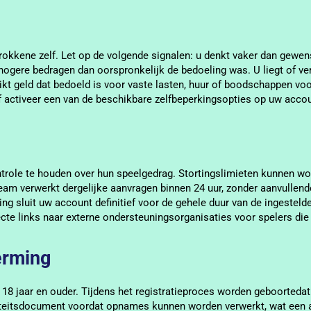
etrokkene zelf. Let op de volgende signalen: u denkt vaker dan gewe
gere bedragen dan oorspronkelijk de bedoeling was. U liegt of ver
ruikt geld dat bedoeld is voor vaste lasten, huur of boodschappen v
f activeer een van de beschikbare zelfbeperkingsopties op uw accou
role te houden over hun speelgedrag. Stortingslimieten kunnen wor
eam verwerkt dergelijke aanvragen binnen 24 uur, zonder aanvullende
ing sluit uw account definitief voor de gehele duur van de ingesteld
ecte links naar externe ondersteuningsorganisaties voor spelers die
erming
n 18 jaar en ouder. Tijdens het registratieproces worden geboorte
ntiteitsdocument voordat opnames kunnen worden verwerkt, wat een a