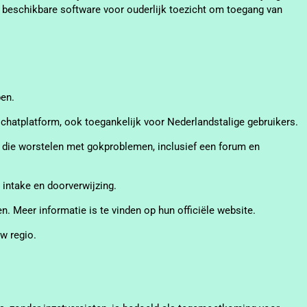
 beschikbare software voor ouderlijk toezicht om toegang van
ben.
 chatplatform, ook toegankelijk voor Nederlandstalige gebruikers.
n die worstelen met gokproblemen, inclusief een forum en
 intake en doorverwijzing.
Meer informatie is te vinden op hun officiële website.
w regio.