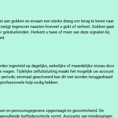
nst aan gokken en ervaart een sterke drang om terug te keren naar
zwijgt tegenover naasten hoeveel u gokt of verliest. Gokken gaat
oor gokdoeleinden. Herkent u twee of meer van deze signalen bij
nt.
den ingesteld op dagelijks, wekelijks of maandelijks niveau door
 vragen. Tijdelijke zelfuitsluiting maakt het mogelijk uw account
e periode; eenmaal geactiveerd kan dit niet worden teruggedraaid
 professionele hulp nodig hebben.
datum en persoonsgegevens opgevraagd en gecontroleerd. De
anvullende leeftijdscontrole vormt. Accounts van minderjarigen